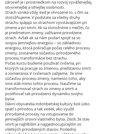
zároveň je i prostriedkom na rozvoj vyváženejšej,
otvorenejšej a silnejšej osobnosti.
Strach vzniká vždy, keď je ohrozené to, s čím sa
stotožňujeme. V podstate sa všetky druhy
strachu spájajú so strachom vyvstávajúcim pri
zmene a pri smrti. Ak sa stotožníme s niečím, čo
je predmetom zmeny, zažívame prirodzene
strach. Avšak ak sa nám podarí spojiť sa so
svojou jemnejšou energiou – so základnou
energiou, ktorá pokračuje počas celého procesu
zmeny, zostaneme súčasťou prirodzeného
procesu transformácie bez strachu.
Počas kurzu budeme používať cvičenia, pri
ktorých sa pracuje so zmenou, predstavou smrti
a zomierania. V cvičeniach zažijeme, že sme
súčasťou procesu zmeny, namiesto toho, aby
sme stáli mimo tohto procesu. Naučíme sa
transformovať strach zo zmeny a smrti a
posilňovať tak prirodzenú dynamiku svojho
bytia.
Dávni obyvatelia indotibetskej kultúry boli úzko
spätí s prírodou a tak vedeli, ako využiť
prirodzené procesy na vstupovanie do
jemnejších úrovní vlastného bytia. Zistili, že stav
smrti je najhlbším a najzjednocujúcejším zo
všetkých prirodzených stavov. Posledný