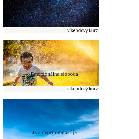
Smrť - kľúč ku vzniku
víkendový kurz
Emocionálna sloboda
víkendový kurz
Ja a neprítomnosť ja