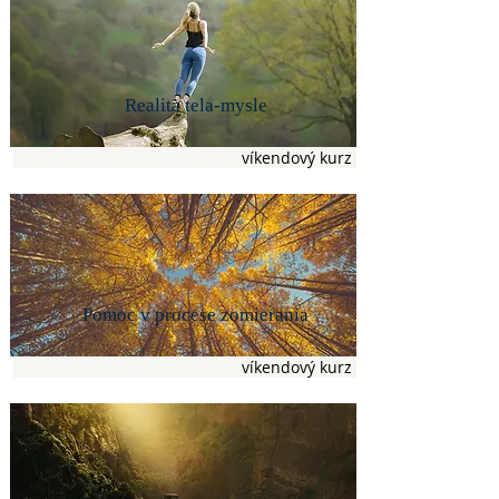
Realita tela-mysle
víkendový kurz
Pomoc v procese zomierania
víkendový kurz