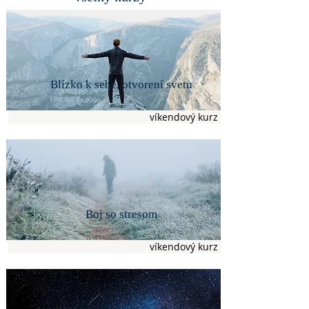
Blízko k sebe, otvorení svetu
víkendový kurz
Boj so stresom
víkendový kurz