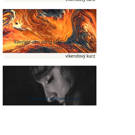
Energie ako zdroj hlbšieho vhľadu a
poznania
víkendový kurz
Staroveká múdrosť snov
týždňový kurz