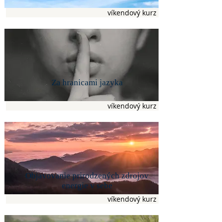
víkendový kurz
Za hranicami jazyka
víkendový kurz
Objavovanie prirodzených zdrojov
energie v sebe
víkendový kurz