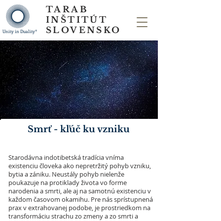
TARAB
INŠTITÚT
SLOVENSKO
Unity in Duality®
Smrť - kľúč ku vzniku
Starodávna indotibetská tradícia vníma
existenciu človeka ako nepretržitý pohyb vzniku,
bytia a zániku. Neustály pohyb nielenže
poukazuje na protiklady života vo forme
narodenia a smrti, ale aj na samotnú existenciu v
každom časovom okamihu. Pre nás sprístupnená
prax v extrahovanej podobe, je prostriedkom na
transformáciu strachu zo zmeny a zo smrti a