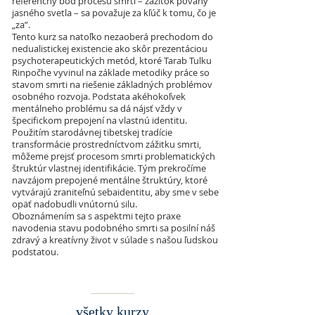
referenčný bod procesu smrti – zážitok povahy
jasného svetla – sa považuje za kľúč k tomu, čo je
„za”.
Tento kurz sa natoľko nezaoberá prechodom do
nedualistickej existencie ako skôr prezentáciou
psychoterapeutických metód, ktoré Tarab Tulku
Rinpočhe vyvinul na základe metodiky práce so
stavom smrti na riešenie základných problémov
osobného rozvoja. Podstata akéhokoľvek
mentálneho problému sa dá nájsť vždy v
špecifickom prepojení na vlastnú identitu.
Použitím starodávnej tibetskej tradície
transformácie prostredníctvom zážitku smrti,
môžeme prejsť procesom smrti problematických
štruktúr vlastnej identifikácie. Tým prekročíme
navzájom prepojené mentálne štruktúry, ktoré
vytvárajú zraniteľnú sebaidentitu, aby sme v sebe
opäť nadobudli vnútornú silu.
Oboznámením sa s aspektmi tejto praxe
navodenia stavu podobného smrti sa posilní náš
zdravý a kreatívny život v súlade s našou ľudskou
podstatou.
všetky kurzy