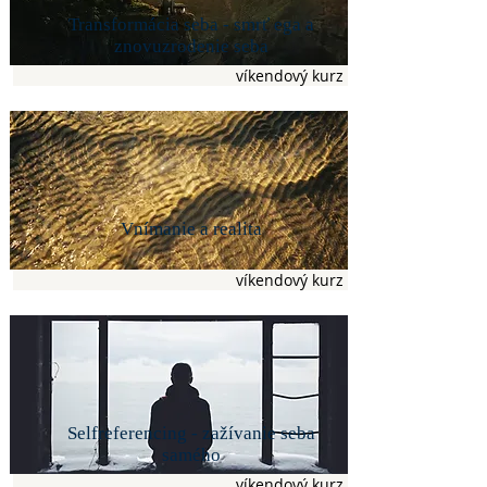
Transformácia seba - smrť ega a
znovuzrodenie seba
víkendový kurz
Vnímanie a realita
víkendový kurz
Selfreferencing - zažívanie seba
samého
víkendový kurz