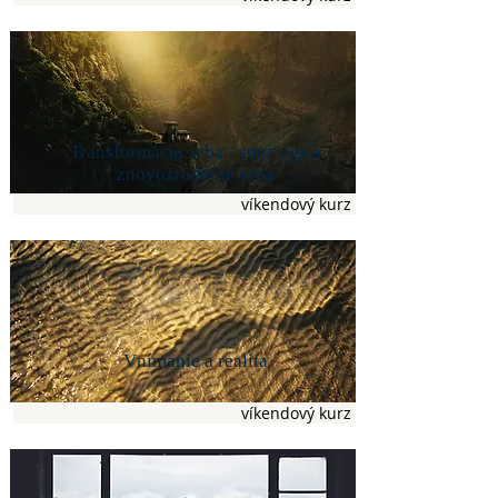
Transformácia seba - smrť ega a
znovuzrodenie seba
víkendový kurz
Vnímanie a realita
víkendový kurz