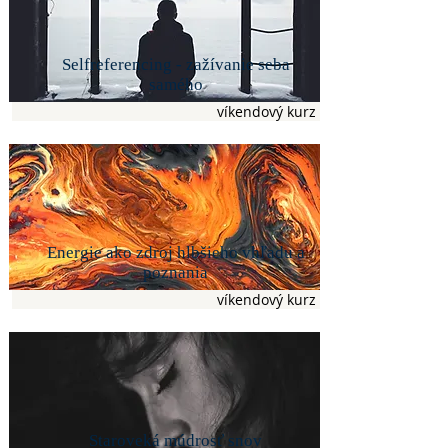
Selfreferencing - zažívanie seba
samého
víkendový kurz
Energie ako zdroj hlbšieho vhľadu a
poznania
víkendový kurz
Staroveká múdrosť snov