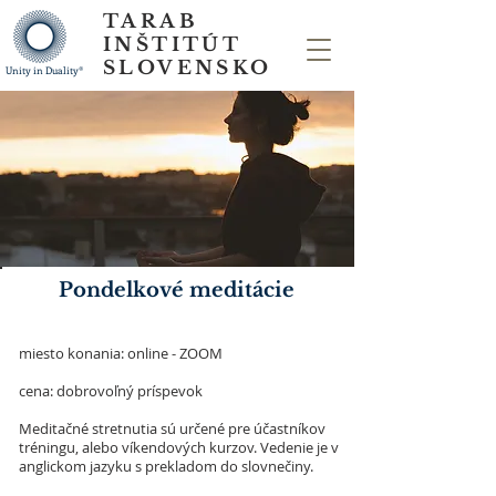
TARAB
INŠTITÚT
SLOVENSKO
Unity in Duality®
Pondelkové meditácie
miesto konania: online - ZOOM
cena: dobrovoľný príspevok
Meditačné stretnutia sú určené pre účastníkov
tréningu, alebo víkendových kurzov. Vedenie je v
anglickom jazyku s prekladom do slovnečiny.