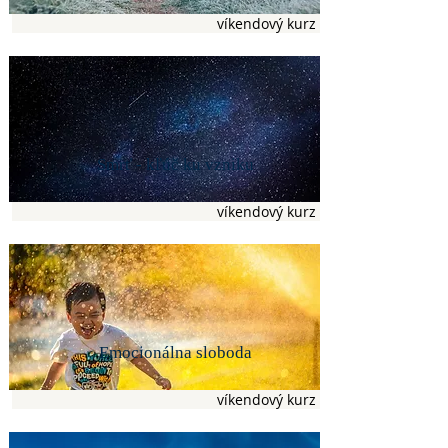
víkendový kurz
Smrť - kľúč ku vzniku
víkendový kurz
Emocionálna sloboda
víkendový kurz