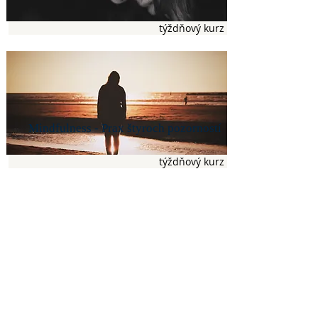
týždňový kurz
Mindfulness - Prax štyroch pozorností
týždňový kurz
Mandala - harmonizácia človeka a
prírody
týždňový kurz