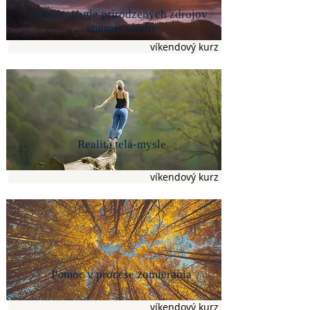
Objavovanie prirodzených zdrojov
energie v sebe
víkendový kurz
Realita tela-mysle
víkendový kurz
Pomoc v procese zomierania
víkendový kurz