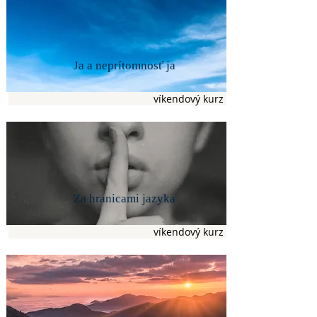
Ja a neprítomnosť ja
víkendový kurz
Za hranicami jazyka
víkendový kurz