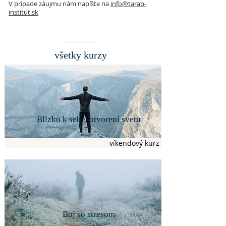
V prípade záujmu nám napíšte na
info@tarab-
institut.sk
všetky kurzy
Blízko k sebe, otvorení svetu
víkendový kurz
Boj so stresom