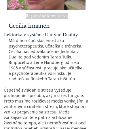
Registračný formulár >>
Cecilia Innanen
Lektorka v systéme Unity in Duality
Má dlhoročnú skúsenosť ako
psychoterapeutka, učiteľka a trénerka.
Cecilia nasledovala učenie Jednota v
Dualite pod vedením Tarab Tulku
Rinpočeho a Lene Handberg od roku
1985.V súčasnosti pracuje ako učiteľka
a psychoterapeutka vo Fínsku. Je
riaditeľkou fínskeho Tarab inštitútu.
Úspešné zvládanie stresu vyžaduje
pochopenie spôsobu, akým stres funguje.
Preto musíme rozlišovať medzi vonkajšími a
vnútornými činiteľmi stresu, ktoré stoja pri
vzniku prejavenia sa stresu. Medzi
vonkajšie činitele patrí zrýchľovanie
životného tempa, ale i nemožnosť mať pod
kontrolou priebeh udalostí v našej menlivej