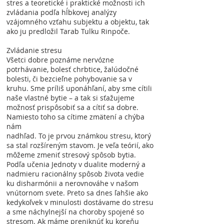
stres a teoretické i praktické možnosti ich
zvládania podľa hĺbkovej analýzy
vzájomného vzťahu subjektu a objektu, tak
ako ju predložil Tarab Tulku Rinpoče.
Zvládanie stresu
Všetci dobre poznáme nervózne
potrhávanie, bolesť chrbtice, žalúdočné
bolesti, či bezcieľne pohybovanie sa v
kruhu. Sme príliš uponáhľaní, aby sme cítili
naše vlastné bytie – a tak si sťažujeme
možnosť prispôsobiť sa a cítiť sa dobre.
Namiesto toho sa cítime zmätení a chýba
nám
nadhľad. To je prvou známkou stresu, ktorý
sa stal rozšíreným stavom. Je veľa teórií, ako
môžeme zmeniť stresový spôsob bytia.
Podľa učenia Jednoty v dualite moderný a
nadmieru racionálny spôsob života vedie
ku disharmónii a nerovnováhe v našom
vnútornom svete. Preto sa dnes ľahšie ako
kedykoľvek v minulosti dostávame do stresu
a sme náchylnejší na choroby spojené so
stresom. Ak máme preniknúť ku koreňu