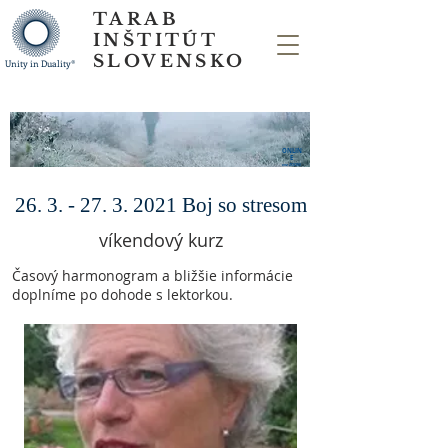
TARAB
INŠTITÚT
SLOVENSKO
Unity in Duality®
ONLIN
E
cez ZOOM
26. 3. - 27. 3. 2021
Boj so stresom
víkendový kurz
Časový harmonogram a bližšie informácie
doplníme po dohode s lektorkou.