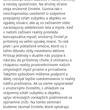
a neistej spoločnosti. Na druhej strane
stoja vnútorné činitele. Súvisia tak s
neschopnosťou uvedomiť si vzájomne
prepojený vzťah subjektu a objektu vo
vypätej situácii, ako aj so zažívaním stále
narastajúcej oddelenosti tela a mysle. Keď
v našom zažívaní reality prevláda
konceptuálna myseľ, vnútorný činiteľ je
prítomný vo veľmi vysokej miere. To isté
platí i pre potlačené emócie, ktoré sú z
tohto dôvodu vždy nevedomo aktívne.
Prístup Jednoty v dualite nás pozýva k
návratu do prítomnej chvíle, k vnímaniu a
chápaniu reality prostredníctvom našich
zmyslových myslí priamo a prirodzene.
Takýmto spôsobom môžeme podporiť a
ďalej rozvíjať lepšie uvedomovanie si reality
nášho prežívania. Ak sa vieme vysporiadať
s vnútornými činiteľmi, s ohľadom na
vzájomný vzťah subjektu a objektu,
vplyv stresových vonkajších podmienok sa
významne zníži. Na tomto seminári
budeme skúmať činitele, ktoré vytvárajú