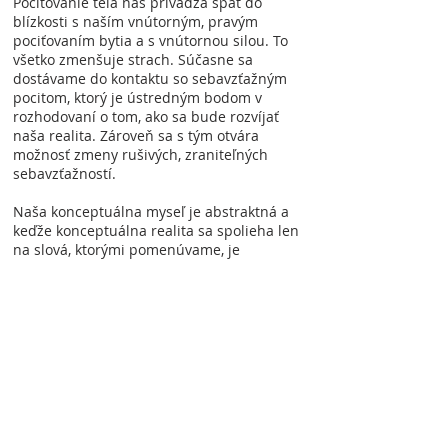
Pociťovanie tela nás privádza späť do
blízkosti s naším vnútorným, pravým
pociťovaním bytia a s vnútornou silou. To
všetko zmenšuje strach. Súčasne sa
dostávame do kontaktu so sebavzťažným
pocitom, ktorý je ústredným bodom v
rozhodovaní o tom, ako sa bude rozvíjať
naša realita. Zároveň sa s tým otvára
možnosť zmeny rušivých, zraniteľných
sebavzťažností.
Naša konceptuálna myseľ je abstraktná a
keďže konceptuálna realita sa spolieha len
na slová, ktorými pomenúvame, je
nesmierne citlivá na negatívne sebavzťažné
skúsenosti, vytvárajúc tak základ pre
negatívne a deštrukčné skúsenosti z reality,
seba ako i ostatných. Tieto sklony sa
pretláčajú do popredia a sú nepriamou
príčinou stresu, obzvlášť, keď prevláda
takýto stav mysle. Naša zvyčajná
konceptuálna prevaha, doprevádzaná
zraniteľnosťami, je preto priamou súčasťou
stresu. V súlade s Jednotou v dualite platí,