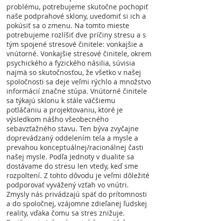
problému, potrebujeme skutočne pochopiť
naše podprahové sklony, uvedomiť si ich a
pokúsiť sa o zmenu. Na tomto mieste
potrebujeme rozlíšiť dve príčiny stresu a s
tým spojené stresové činitele: vonkajšie a
vnútorné. Vonkajšie stresové činitele, okrem
psychického a fyzického násilia, súvisia
najmä so skutočnosťou, že všetko v našej
spoločnosti sa deje veľmi rýchlo a množstvo
informácií značne stúpa. Vnútorné činitele
sa týkajú sklonu k stále väčšiemu
potláčaniu a projektovaniu, ktoré je
výsledkom nášho všeobecného
sebavzťažného stavu. Ten býva zvyčajne
doprevádzaný oddelením tela a mysle a
prevahou konceptuálnej/racionálnej časti
našej mysle. Podľa Jednoty v dualite sa
dostávame do stresu len vtedy, keď sme
rozpoltení. Z tohto dôvodu je veľmi dôležité
podporovať vyvážený vzťah vo vnútri.
Zmysly nás privádzajú späť do prítomnosti
a do spoločnej, vzájomne zdieľanej ľudskej
reality, vďaka čomu sa stres znižuje.