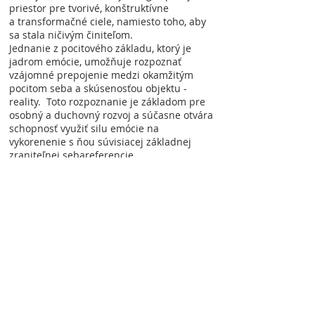
priestor pre tvorivé, konštruktívne
a transformačné ciele, namiesto toho, aby
sa stala ničivým činiteľom.
Jednanie z pocitového základu, ktorý je
jadrom emócie, umožňuje rozpoznať
vzájomné prepojenie medzi okamžitým
pocitom seba a skúsenosťou objektu -
reality. Toto rozpoznanie je základom pre
osobný a duchovný rozvoj a súčasne otvára
schopnosť využiť silu emócie na
vykorenenie s ňou súvisiacej základnej
zraniteľnej sebareferencie.
O NÁS
Občianske združenie Tarab Inštitút Slovensko
organizuje edukačné a rozvojové aktivity v
systéme Jednota v Dualite.
ADRESA