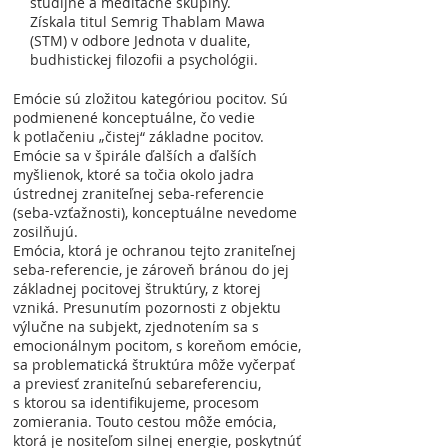
študijné a meditačné skupiny.
Získala titul Semrig Thablam Mawa
(STM) v odbore Jednota v dualite,
budhistickej filozofii a psychológii.
Emócie sú zložitou kategóriou pocitov. Sú
podmienené konceptuálne, čo vedie
k potlačeniu „čistej“ základne pocitov.
Emócie sa v špirále ďalších a ďalších
myšlienok, ktoré sa točia okolo jadra
ústrednej zraniteľnej seba-referencie
(seba-vzťažnosti), konceptuálne nevedome
zosilňujú.
Emócia, ktorá je ochranou tejto zraniteľnej
seba-referencie, je zároveň bránou do jej
základnej pocitovej štruktúry, z ktorej
vzniká. Presunutím pozornosti z objektu
výlučne na subjekt, zjednotením sa s
emocionálnym pocitom, s koreňom emócie,
sa problematická štruktúra môže vyčerpať
a previesť zraniteľnú sebareferenciu,
s ktorou sa identifikujeme, procesom
zomierania. Touto cestou môže emócia,
ktorá je nositeľom silnej energie, poskytnúť