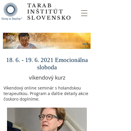
TARAB
INŠTITÚT
SLOVENSKO
Unity in Duality®
ONLIN
E
cez ZOOM
18. 6. - 19. 6. 2021
Emocionálna
sloboda
víkendový kurz
Víkendový online seminár s holandskou
terapeutkou. Program a ďalšie detaily akcie
čoskoro doplníme.