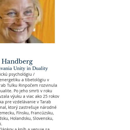
 Handberg
ávania Unity in Duality
ickú psychológiu /
energetiku a tibetológiu v
arab Tulku Rinpočem rozvinula
ualite. Po jeho smrti v roku
zala výuku a viac ako 25 rokov
ľka pre vzdelávanie v Tarab
onal, ktorý zastrešuje národné
Nemecku, Fínsku, Francúzsku,
édsku, Holandsku, Slovensku,
i.
článkov a kníh a venuje sa