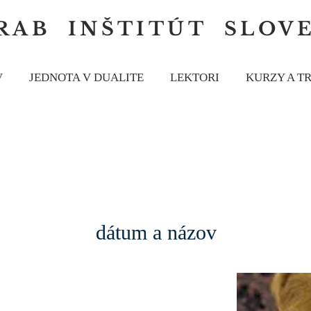
RAB INŠTITÚT
SLOV
V
JEDNOTA V DUALITE
LEKTORI
KURZY A T
dátum a názov