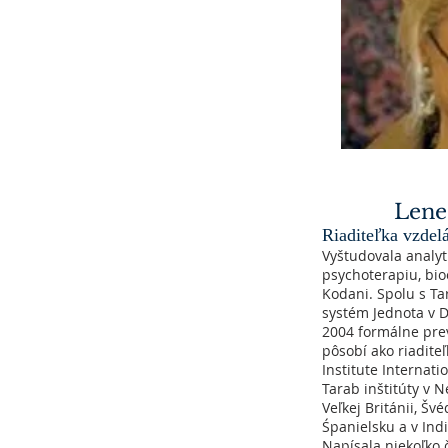
Lene
Riaditeľka vzdel
Vyštudovala analyt
psychoterapiu, bio
Kodani. Spolu s T
systém Jednota v D
2004 formálne prev
pôsobí ako riadite
Institute Internati
Tarab inštitúty v 
Veľkej Británii, Šv
Śpanielsku a v Indi
Napísala niekoľko 