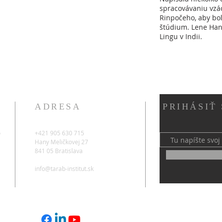
spracovávaniu vzá
Rinpočeho, aby bol
štúdium. Lene Hand
Lingu v Indii.
ADRESA
PRIHÁSIŤ
o
+421 905 630 715
Hany Meličkovej 27
841 05 Bratislava
info@tarab-institut.sk