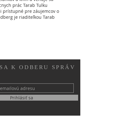
cnych prác Tarab Tulku
i prístupné pre záujemcov o
berg je riaditeľkou Tarab
 SA K ODBERU SPRÁV
Prihlásiť sa