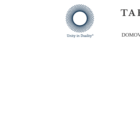
TA
DOMO
Unity in Duality®